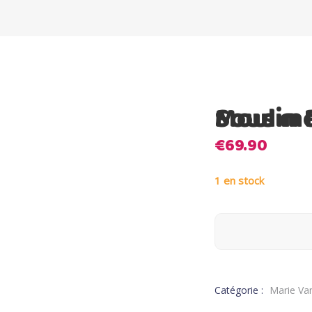
Moulin Roty – Tour 
€
69.90
1 en stock
Catégorie :
Marie Va