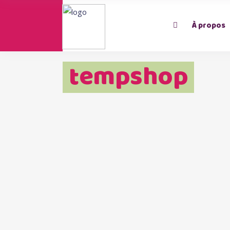
À propos
tempshop