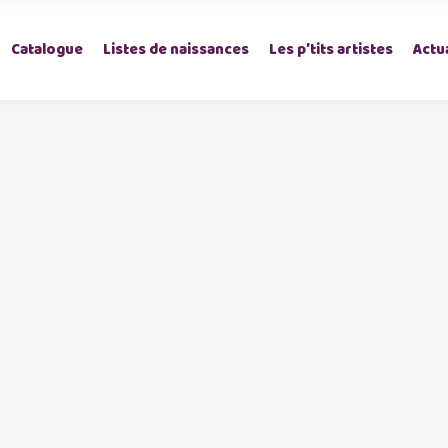
Catalogue
Listes de naissances
Les p’tits artistes
Actua