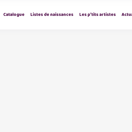
Catalogue
Listes de naissances
Les p’tits artistes
Actua