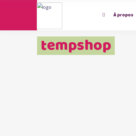
À propos
tempshop