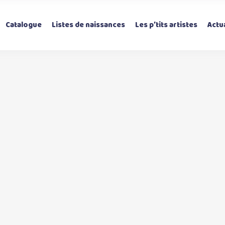
Catalogue
Listes de naissances
Les p’tits artistes
Actua