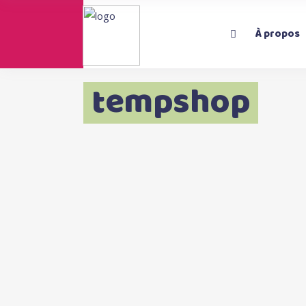
À propos
tempshop