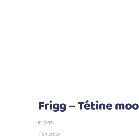
Frigg – Tétine moo
€
10.95
1 en stock