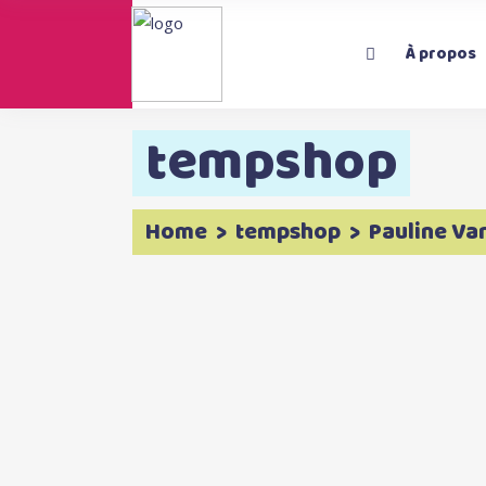
À propos
tempshop
Home
>
tempshop
>
Pauline Va