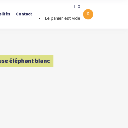
0
lités
Contact
Le panier est vide
euse éléphant blanc