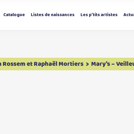
Catalogue
Listes de naissances
Les p’tits artistes
Actua
n Rossem et Raphaël Mortiers
>
Mary’s – Veill