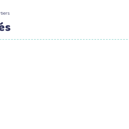
tiers
és