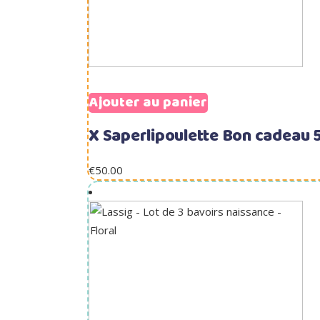
Ajouter au panier
X Saperlipoulette Bon cadeau 
€
50.00