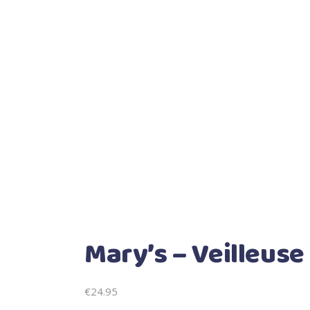
Mary’s – Veilleuse
€
24.95