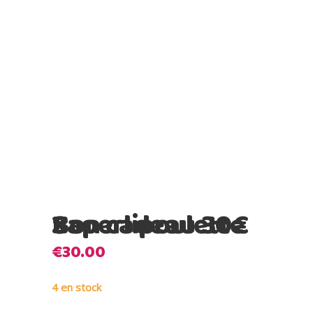
X Saperlipoulette Bon cadeau 30€
€
30.00
4 en stock