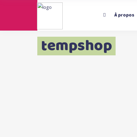
À propos
tempshop