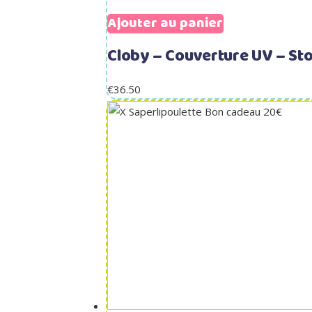
Ajouter au panier
Cloby – Couverture UV – St
€
36.50