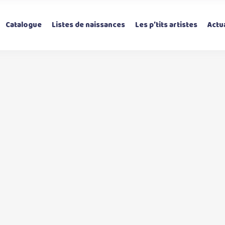
Catalogue
Listes de naissances
Les p’tits artistes
Actua