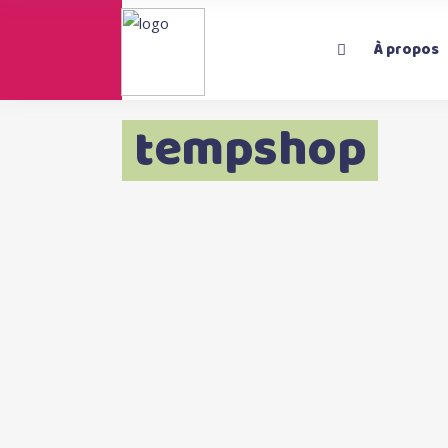
À propos
tempshop