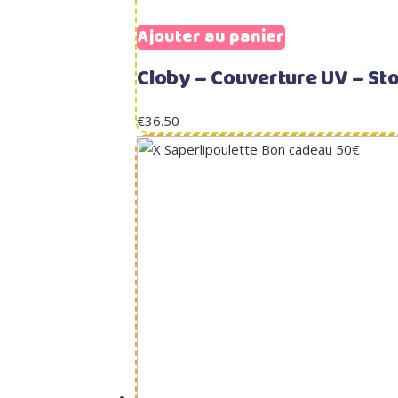
Ajouter au panier
Cloby – Couverture UV – St
€
36.50