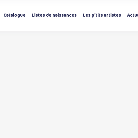
Catalogue
Listes de naissances
Les p’tits artistes
Actua