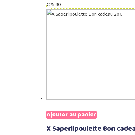
€
25.90
Ajouter au panier
X Saperlipoulette Bon cade