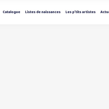
Catalogue
Listes de naissances
Les p’tits artistes
Actua