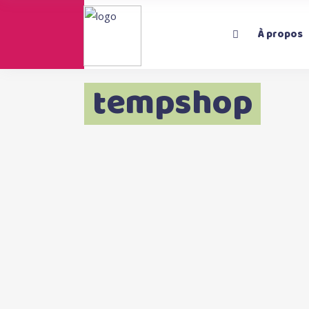
À propos
tempshop