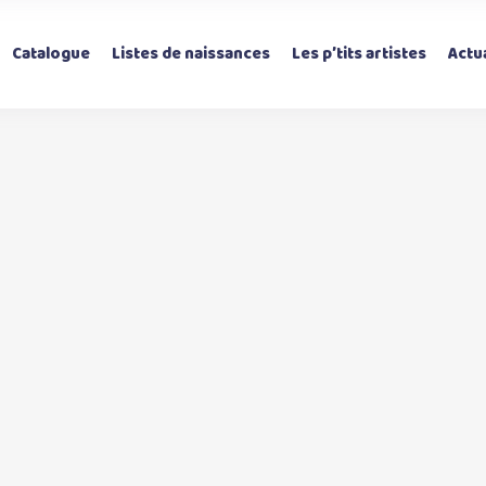
Catalogue
Listes de naissances
Les p’tits artistes
Actua