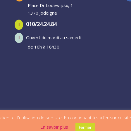
Place Dr Lodewijckx, 1
1370 Jodoigne
010/24.24.84
Ouvert du mardi au samedi
de 10h à 18h30
lient et l'utilisation de son site. En continuant à surfer sur ce sit
En savoir plus
Fermer
RL | Créé par
A2Com
– En naviguant sur ce site, vous acceptez n