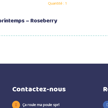
Quantité : 1
printemps – Roseberry
Contactez-nous
R
Ça roule ma poule sprl