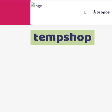
À propos
tempshop