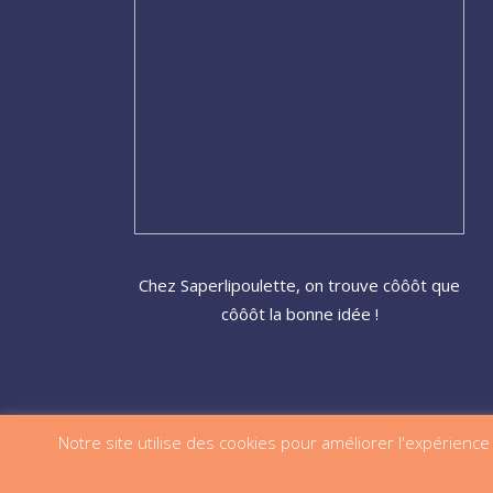
Chez Saperlipoulette, on trouve côôôt que
côôôt la bonne idée !
Notre site utilise des cookies pour améliorer l'expérience c
© 2020 Ça roule ma poule SP