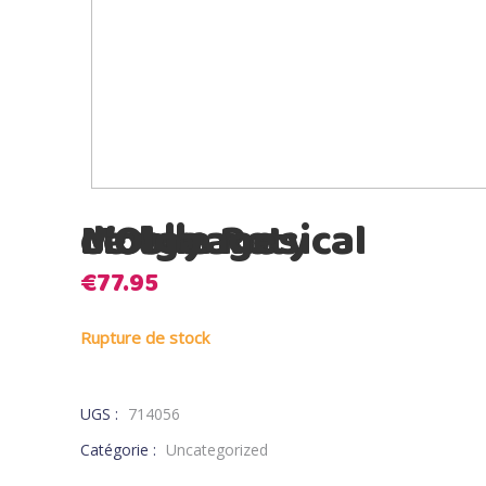
Moulin Roty Mobile musical Le voyage d’Olga
€
77.95
Rupture de stock
UGS :
714056
Catégorie :
Uncategorized