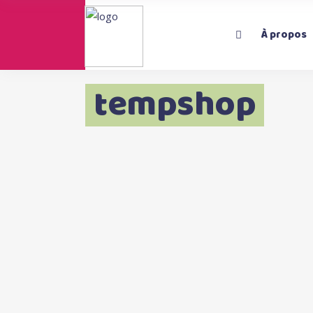
À propos
tempshop