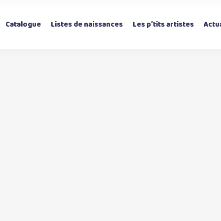
Catalogue
Listes de naissances
Les p’tits artistes
Actua