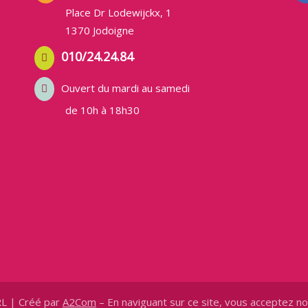
Place Dr Lodewijckx, 1
1370 Jodoigne
010/24.24.84
Ouvert du mardi au samedi
de 10h à 18h30
RL | Créé par
A2Com
– En naviguant sur ce site, vous acceptez n