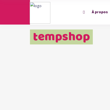
À propos
tempshop