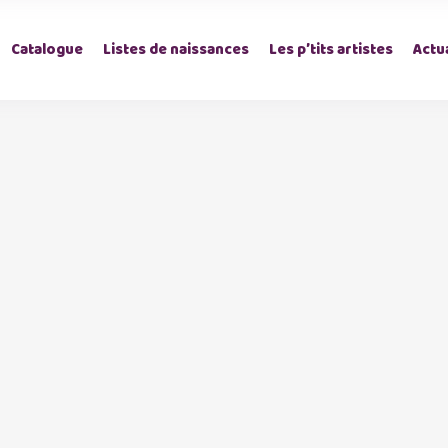
Catalogue
Listes de naissances
Les p’tits artistes
Actua