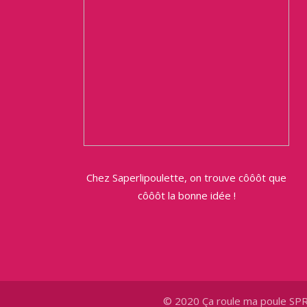
Chez Saperlipoulette, on trouve côôôt que
côôôt la bonne idée !
© 2020 Ça roule ma poule SP