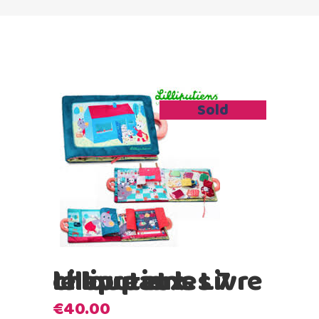
Sold
Lilliputiens Livre le loup et les 7 chevreaux
€
40.00