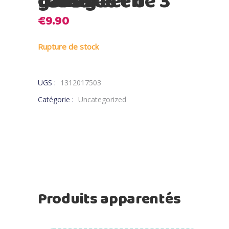
Lassig set de 3 gants de toilettes en tetras
€
9.90
Rupture de stock
UGS :
1312017503
Catégorie :
Uncategorized
Produits apparentés