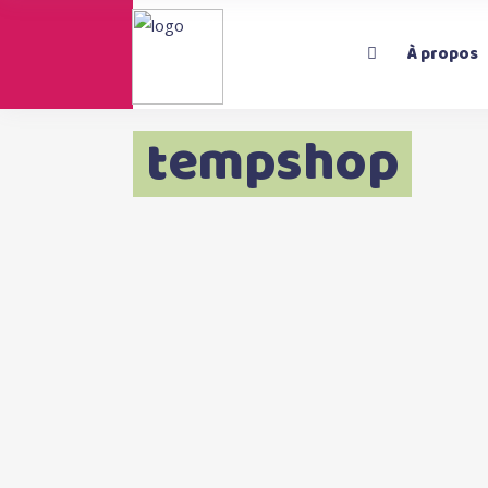
À propos
tempshop