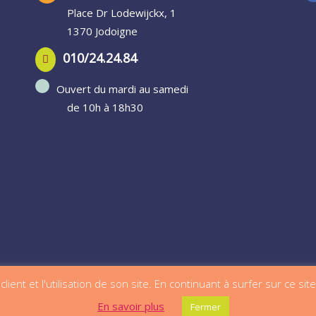
Place Dr Lodewijckx, 1
1370 Jodoigne
010/24.24.84
Ouvert du mardi au samedi
de 10h à 18h30
lient et l'utilisation de son site. En continuant à surfer sur ce sit
En savoir plus
Fermer
RL | Créé par
A2Com
– En naviguant sur ce site, vous acceptez n