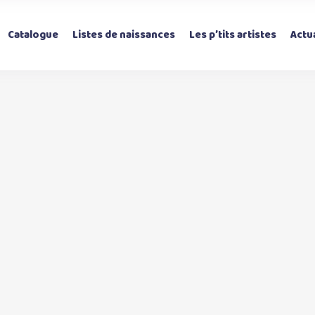
Catalogue
Listes de naissances
Les p’tits artistes
Actua