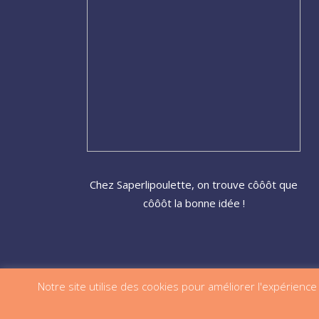
Chez Saperlipoulette, on trouve côôôt que
côôôt la bonne idée !
Notre site utilise des cookies pour améliorer l'expérience c
© 2020 Ça roule ma poule SP