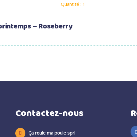
Quantité : 1
printemps – Roseberry
Contactez-nous
R
Ça roule ma poule sprl