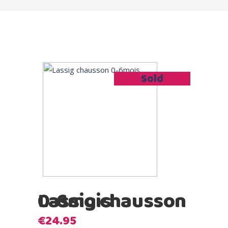
Sold
Lassig chausson 0-6mois
€
24.95