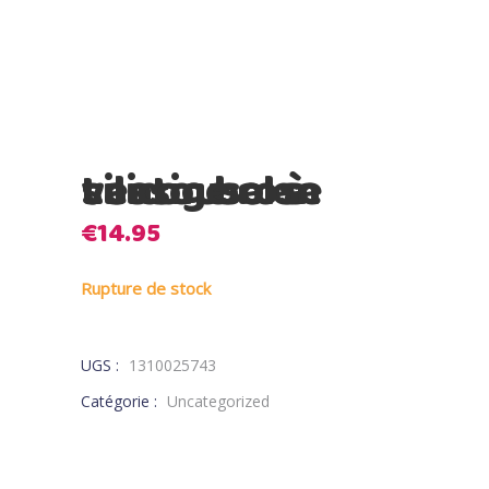
Lassig bol à ventouse en silicone rose
€
14.95
Rupture de stock
UGS :
1310025743
Catégorie :
Uncategorized