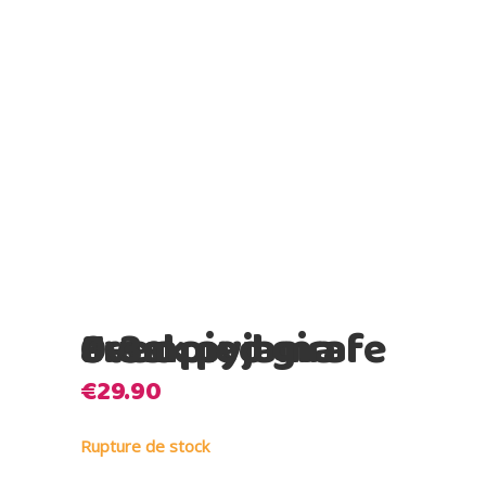
Fresk pyjama avec pied girafe 0-3m
€
29.90
Rupture de stock