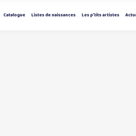
Catalogue
Listes de naissances
Les p’tits artistes
Actua