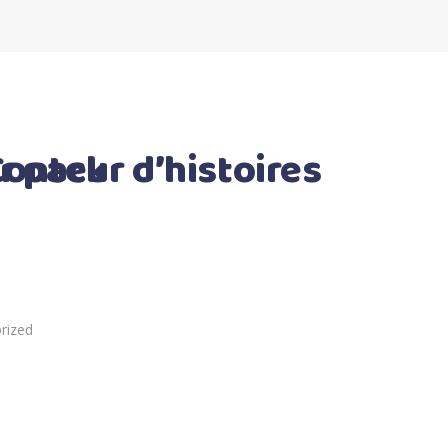
res – Starter pack
rized