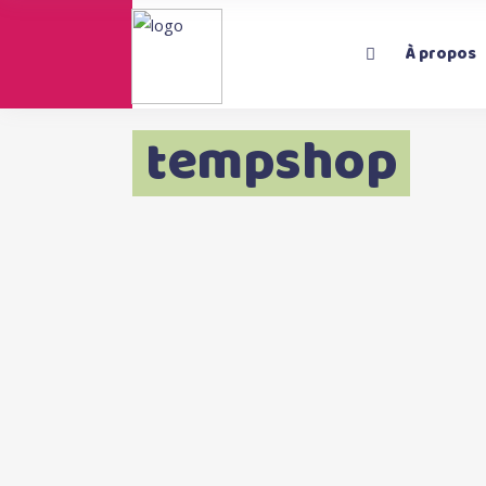
À propos
tempshop