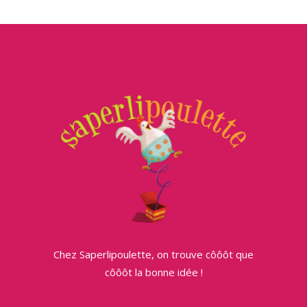
Chez Saperlipoulette, on trouve côôôt que
côôôt la bonne idée !