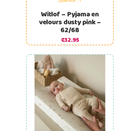
Quantité : 1
Witlof – Pyjama en
velours dusty pink –
62/68
€
32.95
Ajouter au panier