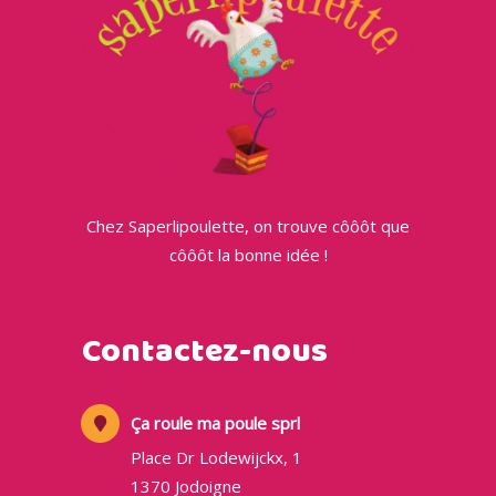
Chez Saperlipoulette, on trouve côôôt que
côôôt la bonne idée !
Contactez-nous
Ça roule ma poule sprl
Place Dr Lodewijckx, 1
1370 Jodoigne