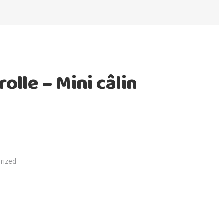
olle – Mini câlin
rized