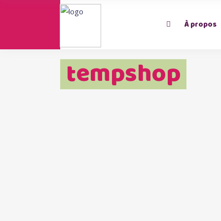
À propos
tempshop