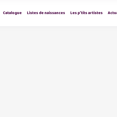
Catalogue
Listes de naissances
Les p’tits artistes
Actua